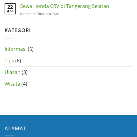
Tangerang
Mobil
Sewa Honda CRV di Tangerang Selatan
22
Selatan
Honda
Apr
pada
Komentar Dinonaktifkan
HRV
Sewa
di
Honda
Tangerang
CRV
KATEGORI
di
Tangerang
Selatan
Informasi
(6)
Tips
(6)
Ulasan
(3)
Wisata
(4)
ALAMAT