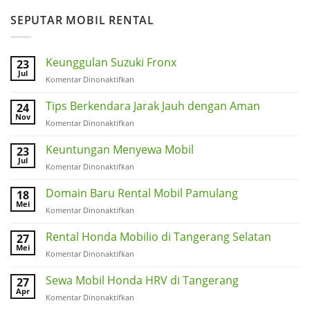
SEPUTAR MOBIL RENTAL
Keunggulan Suzuki Fronx
23
Jul
pada
Komentar Dinonaktifkan
Keunggulan
Suzuki
Tips Berkendara Jarak Jauh dengan Aman
24
Fronx
Nov
pada
Komentar Dinonaktifkan
Tips
Berkendara
Keuntungan Menyewa Mobil
23
Jarak
Jul
pada
Komentar Dinonaktifkan
Jauh
Keuntungan
dengan
Menyewa
Domain Baru Rental Mobil Pamulang
18
Aman
Mobil
Mei
pada
Komentar Dinonaktifkan
Domain
Baru
Rental Honda Mobilio di Tangerang Selatan
27
Rental
Mei
pada
Komentar Dinonaktifkan
Mobil
Rental
Pamulang
Honda
Sewa Mobil Honda HRV di Tangerang
27
Mobilio
Apr
pada
Komentar Dinonaktifkan
di
Sewa