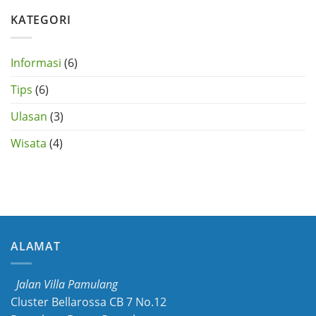
Honda
Tangerang
CRV
KATEGORI
di
Tangerang
Selatan
Informasi
(6)
Tips
(6)
Ulasan
(3)
Wisata
(4)
ALAMAT
Jalan Villa Pamulang
Cluster Bellarossa CB 7 No.12