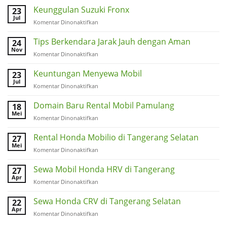
Keunggulan Suzuki Fronx
23
Jul
pada
Komentar Dinonaktifkan
Keunggulan
Suzuki
Tips Berkendara Jarak Jauh dengan Aman
24
Fronx
Nov
pada
Komentar Dinonaktifkan
Tips
Berkendara
Keuntungan Menyewa Mobil
23
Jarak
Jul
pada
Komentar Dinonaktifkan
Jauh
Keuntungan
dengan
Menyewa
Domain Baru Rental Mobil Pamulang
18
Aman
Mobil
Mei
pada
Komentar Dinonaktifkan
Domain
Baru
Rental Honda Mobilio di Tangerang Selatan
27
Rental
Mei
pada
Komentar Dinonaktifkan
Mobil
Rental
Pamulang
Honda
Sewa Mobil Honda HRV di Tangerang
27
Mobilio
Apr
pada
Komentar Dinonaktifkan
di
Sewa
Tangerang
Mobil
Sewa Honda CRV di Tangerang Selatan
22
Selatan
Honda
Apr
pada
Komentar Dinonaktifkan
HRV
Sewa
di