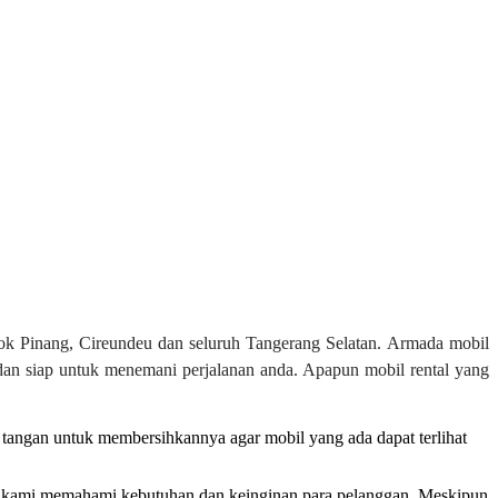
dok Pinang, Cireundeu dan seluruh Tangerang Selatan. Armada mobil
dan siap untuk menemani perjalanan anda. Apapun mobil rental yang
 tangan untuk membersihkannya agar mobil yang ada dapat terlihat
ena kami memahami kebutuhan dan keinginan para pelanggan. Meskipun