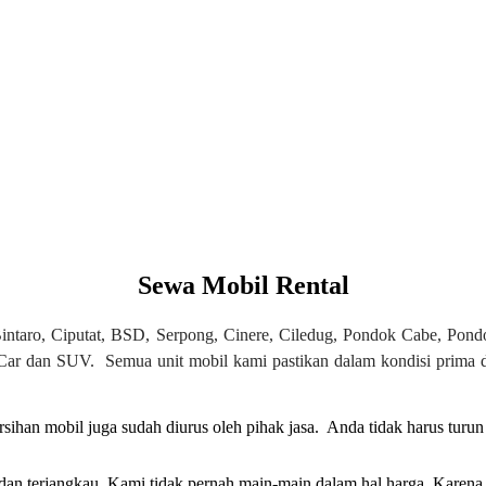
Sewa Mobil Rental
Bintaro, Ciputat, BSD, Serpong, Cinere, Ciledug, Pondok Cabe, Pon
y Car dan SUV. Semua unit mobil kami pastikan dalam kondisi prima 
han mobil juga sudah diurus oleh pihak jasa. Anda tidak harus turun
f dan terjangkau. Kami tidak pernah main-main dalam hal harga. Kar