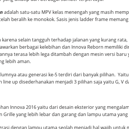
rn
adalah satu-satu MPV kelas menengah yang masih mempe
 telah beralih ke monokok. Sasis jenis ladder frame memang
ih karena selain tangguh terhadap jalanan yang kurang rat
awarkan berbagai kelebihan dan Innova Reborn memiliki dim
nya terasa lebih lega ditambah dengan mesin versi baru yan
ng lebih aman.
umnya atau generasi ke-5 terdiri dari banyak pilihan. Yaitu K
n line up disederhanakan menjadi 3 pilihan saja yaitu G, V d
bahan Innova 2016 yaitu dari desain eksterior yang mengala
an Grille yang lebih lebar dan garang dan lampu utama yan
asi dengan lampu utama seolah menjadi hal wajib untuk mo