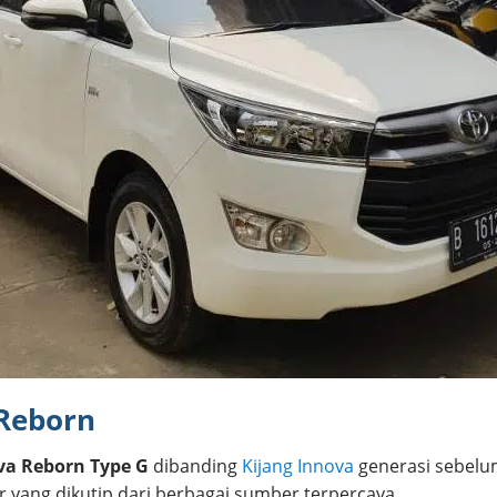
Reborn
va Reborn Type G
dibanding
Kijang Innova
generasi sebelu
r yang dikutip dari berbagai sumber terpercaya.