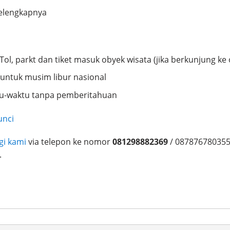
elengkapnya
l, parkt dan tiket masuk obyek wisata (jika berkunjung ke 
 untuk musim libur nasional
u-waktu tanpa pemberitahuan
unci
i kami
via telepon ke nomor
081298882369
/ 087876780355
.