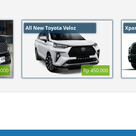
All New Toyota Veloz
Xpan
.000
Rp 450.000