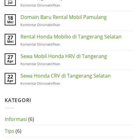
Jarak
Jul
pada
Komentar Dinonaktifkan
Jauh
Keuntungan
dengan
Menyewa
Domain Baru Rental Mobil Pamulang
18
Aman
Mobil
Mei
pada
Komentar Dinonaktifkan
Domain
Baru
Rental Honda Mobilio di Tangerang Selatan
27
Rental
Mei
pada
Komentar Dinonaktifkan
Mobil
Rental
Pamulang
Honda
Sewa Mobil Honda HRV di Tangerang
27
Mobilio
Apr
pada
Komentar Dinonaktifkan
di
Sewa
Tangerang
Mobil
Sewa Honda CRV di Tangerang Selatan
22
Selatan
Honda
Apr
pada
Komentar Dinonaktifkan
HRV
Sewa
di
Honda
Tangerang
CRV
KATEGORI
di
Tangerang
Selatan
Informasi
(6)
Tips
(6)