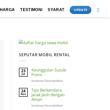
UPDATE
HARGA
TESTIMONI
SYARAT
SEPUTAR MOBIL RENTAL
Keunggulan Suzuki
23
Jul
Fronx
pada
Komentar Dinonaktifkan
Keunggulan
Suzuki
Tips Berkendara
24
Fronx
Nov
Jarak Jauh dengan
Aman
pada
Komentar Dinonaktifkan
Tips