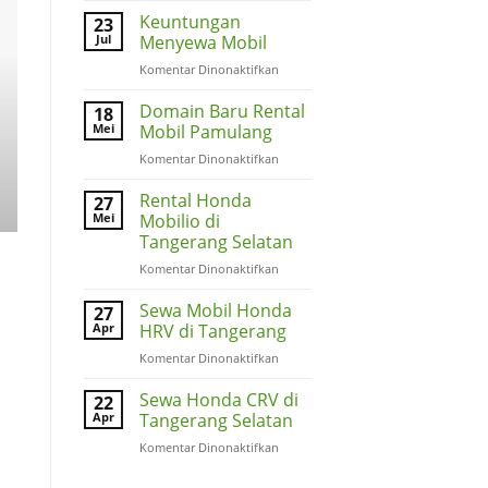
Berkendara
Keuntungan
23
Jarak
Jul
Menyewa Mobil
Jauh
pada
Komentar Dinonaktifkan
dengan
Keuntungan
Aman
Menyewa
Domain Baru Rental
18
Mobil
Mei
Mobil Pamulang
pada
Komentar Dinonaktifkan
Domain
Baru
Rental Honda
27
Rental
Mei
Mobilio di
Mobil
Tangerang Selatan
Pamulang
pada
Komentar Dinonaktifkan
Rental
Honda
Sewa Mobil Honda
27
Mobilio
Apr
HRV di Tangerang
di
pada
Komentar Dinonaktifkan
Tangerang
Sewa
Selatan
Mobil
Sewa Honda CRV di
22
Honda
Apr
Tangerang Selatan
HRV
pada
Komentar Dinonaktifkan
di
Sewa
Tangerang
Honda