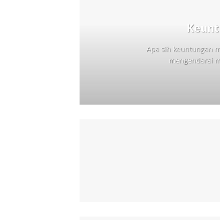
Keunt
Apa sih keuntungan m
mengendarai mo