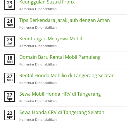
Keunggulan Suzuki Fronx
23
Jul
pada
Komentar Dinonaktifkan
Keunggulan
Suzuki
Tips Berkendara Jarak Jauh dengan Aman
24
Fronx
Nov
pada
Komentar Dinonaktifkan
Tips
Berkendara
Keuntungan Menyewa Mobil
23
Jarak
Jul
pada
Komentar Dinonaktifkan
Jauh
Keuntungan
dengan
Menyewa
Domain Baru Rental Mobil Pamulang
18
Aman
Mobil
Mei
pada
Komentar Dinonaktifkan
Domain
Baru
Rental Honda Mobilio di Tangerang Selatan
27
Rental
Mei
pada
Komentar Dinonaktifkan
Mobil
Rental
Pamulang
Honda
Sewa Mobil Honda HRV di Tangerang
27
Mobilio
Apr
pada
Komentar Dinonaktifkan
di
Sewa
Tangerang
Mobil
Sewa Honda CRV di Tangerang Selatan
22
Selatan
Honda
Apr
pada
Komentar Dinonaktifkan
HRV
Sewa
di
Honda
Tangerang