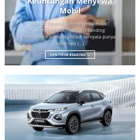
Keuntungan Menyewa
Mobil
Apa sih keuntungan menyewa mobil?
Menyewa mobil rental dibanding
mengendarai mobil pribadi ternyata punya
beberapa [...]
CONTINUE READING
→