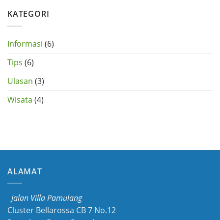
Honda
Tangerang
CRV
KATEGORI
di
Tangerang
Selatan
Informasi
(6)
Tips
(6)
Ulasan
(3)
Wisata
(4)
ALAMAT
Jalan Villa Pamulang
Cluster Bellarossa CB 7 No.12