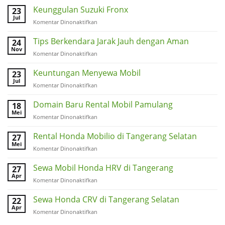
Keunggulan Suzuki Fronx
23
Jul
pada
Komentar Dinonaktifkan
Keunggulan
Suzuki
Tips Berkendara Jarak Jauh dengan Aman
24
Fronx
Nov
pada
Komentar Dinonaktifkan
Tips
Berkendara
Keuntungan Menyewa Mobil
23
Jarak
Jul
pada
Komentar Dinonaktifkan
Jauh
Keuntungan
dengan
Menyewa
Domain Baru Rental Mobil Pamulang
18
Aman
Mobil
Mei
pada
Komentar Dinonaktifkan
Domain
Baru
Rental Honda Mobilio di Tangerang Selatan
27
Rental
Mei
pada
Komentar Dinonaktifkan
Mobil
Rental
Pamulang
Honda
Sewa Mobil Honda HRV di Tangerang
27
Mobilio
Apr
pada
Komentar Dinonaktifkan
di
Sewa
Tangerang
Mobil
Sewa Honda CRV di Tangerang Selatan
22
Selatan
Honda
Apr
pada
Komentar Dinonaktifkan
HRV
Sewa
di