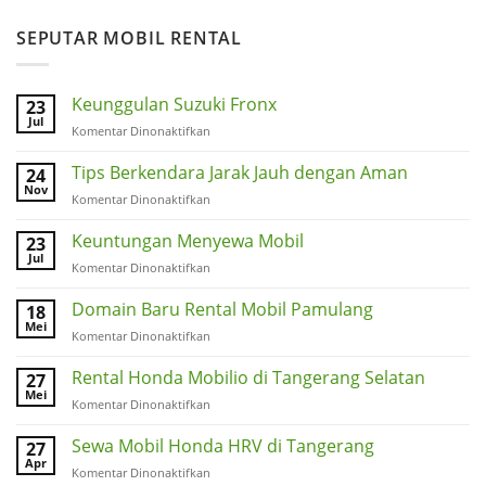
SEPUTAR MOBIL RENTAL
Keunggulan Suzuki Fronx
23
Jul
pada
Komentar Dinonaktifkan
Keunggulan
Suzuki
Tips Berkendara Jarak Jauh dengan Aman
24
Fronx
Nov
pada
Komentar Dinonaktifkan
Tips
Berkendara
Keuntungan Menyewa Mobil
23
Jarak
Jul
pada
Komentar Dinonaktifkan
Jauh
Keuntungan
dengan
Menyewa
Domain Baru Rental Mobil Pamulang
18
Aman
Mobil
Mei
pada
Komentar Dinonaktifkan
Domain
Baru
Rental Honda Mobilio di Tangerang Selatan
27
Rental
Mei
pada
Komentar Dinonaktifkan
Mobil
Rental
Pamulang
Honda
Sewa Mobil Honda HRV di Tangerang
27
Mobilio
Apr
pada
Komentar Dinonaktifkan
di