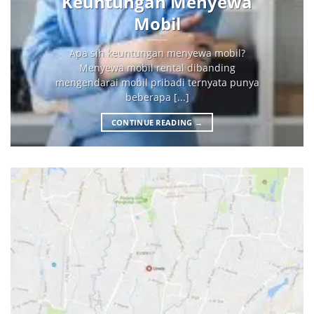
Keuntungan Menyewa
Mobil
Apa sih keuntungan menyewa mobil?
Menyewa mobil rental dibanding
mengendarai mobil pribadi ternyata punya
beberapa [...]
CONTINUE READING
→