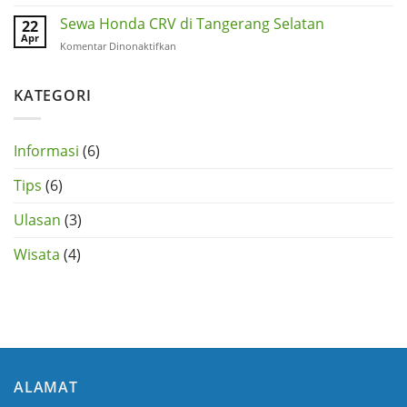
Sewa
Tangerang
Mobil
Sewa Honda CRV di Tangerang Selatan
22
Selatan
Honda
Apr
pada
Komentar Dinonaktifkan
HRV
Sewa
di
Honda
Tangerang
CRV
KATEGORI
di
Tangerang
Selatan
Informasi
(6)
Tips
(6)
Ulasan
(3)
Wisata
(4)
ALAMAT